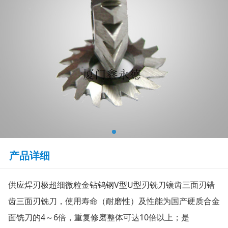
产品详细
供应焊刃极超细微粒金钻钨钢V型U型刃铣刀镶齿三面刃错
齿三面刃铣刀，使用寿命（耐磨性）及性能为国产硬质合金
面铣刀的4～6倍，重复修磨整体可达10倍以上；是